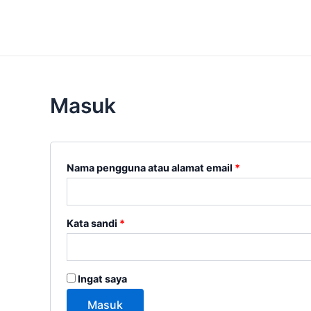
Lewati
Wajib
Wajib
Mahir Digital
ke
konten
Masuk
Nama pengguna atau alamat email
*
Kata sandi
*
Ingat saya
Masuk